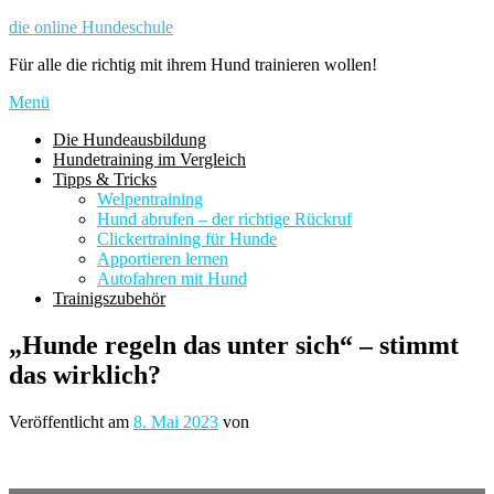
Zum
die online Hundeschule
Inhalt
Für alle die richtig mit ihrem Hund trainieren wollen!
springen
Menü
Die Hundeausbildung
Hundetraining im Vergleich
Tipps & Tricks
Welpentraining
Hund abrufen – der richtige Rückruf
Clickertraining für Hunde
Apportieren lernen
Autofahren mit Hund
Trainigszubehör
„Hunde regeln das unter sich“ – stimmt
das wirklich?
Veröffentlicht am
8. Mai 2023
von