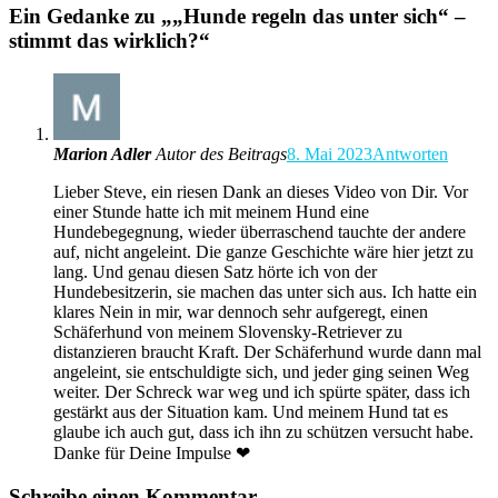
Ein Gedanke zu „
„Hunde regeln das unter sich“ –
stimmt das wirklich?
“
Marion Adler
Autor des Beitrags
8. Mai 2023
Antworten
Lieber Steve, ein riesen Dank an dieses Video von Dir. Vor
einer Stunde hatte ich mit meinem Hund eine
Hundebegegnung, wieder überraschend tauchte der andere
auf, nicht angeleint. Die ganze Geschichte wäre hier jetzt zu
lang. Und genau diesen Satz hörte ich von der
Hundebesitzerin, sie machen das unter sich aus. Ich hatte ein
klares Nein in mir, war dennoch sehr aufgeregt, einen
Schäferhund von meinem Slovensky-Retriever zu
distanzieren braucht Kraft. Der Schäferhund wurde dann mal
angeleint, sie entschuldigte sich, und jeder ging seinen Weg
weiter. Der Schreck war weg und ich spürte später, dass ich
gestärkt aus der Situation kam. Und meinem Hund tat es
glaube ich auch gut, dass ich ihn zu schützen versucht habe.
Danke für Deine Impulse ❤
Schreibe einen Kommentar