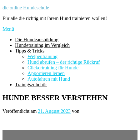
Zum
die online Hundeschule
Inhalt
Für alle die richtig mit ihrem Hund trainieren wollen!
springen
Menü
Die Hundeausbildung
Hundetraining im Vergleich
Tipps & Tricks
Welpentraining
Hund abrufen – der richtige Rückruf
Clickertraining für Hunde
Apportieren lernen
Autofahren mit Hund
Trainigszubehör
HUNDE BESSER VERSTEHEN
Veröffentlicht am
21. August 2023
von