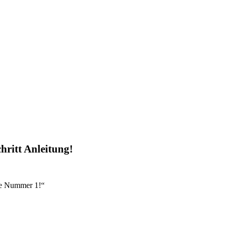
chritt Anleitung!
re Nummer 1!“