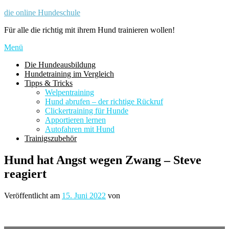
Zum
die online Hundeschule
Inhalt
Für alle die richtig mit ihrem Hund trainieren wollen!
springen
Menü
Die Hundeausbildung
Hundetraining im Vergleich
Tipps & Tricks
Welpentraining
Hund abrufen – der richtige Rückruf
Clickertraining für Hunde
Apportieren lernen
Autofahren mit Hund
Trainigszubehör
Hund hat Angst wegen Zwang – Steve
reagiert
Veröffentlicht am
15. Juni 2022
von