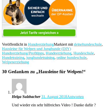
Veröffentlicht in
Hundeerziehung
Markiert mit
deinehundeschule
,
Hausleine für Welpen und Junghunde (DIY)
Hundeerziehung/Profitipps
,
Hundeerziehung
,
Hundeschule
,
Hundetraining
,
junghundetraining
,
online hundeschule
,
Welpenerziehung
30 Gedanken zu „
Hausleine für Welpen!
“
Helga Sulzbacher
31. August 2018
Antworten
Und wieder ein sehr hilfreiches Video ! Danke dafür ?