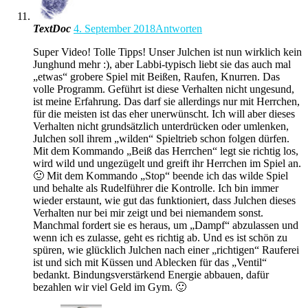
TextDoc
4. September 2018
Antworten
Super Video! Tolle Tipps! Unser Julchen ist nun wirklich kein
Junghund mehr :), aber Labbi-typisch liebt sie das auch mal
„etwas“ grobere Spiel mit Beißen, Raufen, Knurren. Das
volle Programm. Geführt ist diese Verhalten nicht ungesund,
ist meine Erfahrung. Das darf sie allerdings nur mit Herrchen,
für die meisten ist das eher unerwünscht. Ich will aber dieses
Verhalten nicht grundsätzlich unterdrücken oder umlenken,
Julchen soll ihrem „wilden“ Spieltrieb schon folgen dürfen.
Mit dem Kommando „Beiß das Herrchen“ legt sie richtig los,
wird wild und ungezügelt und greift ihr Herrchen im Spiel an.
🙂 Mit dem Kommando „Stop“ beende ich das wilde Spiel
und behalte als Rudelführer die Kontrolle. Ich bin immer
wieder erstaunt, wie gut das funktioniert, dass Julchen dieses
Verhalten nur bei mir zeigt und bei niemandem sonst.
Manchmal fordert sie es heraus, um „Dampf“ abzulassen und
wenn ich es zulasse, geht es richtig ab. Und es ist schön zu
spüren, wie glücklich Julchen nach einer „richtigen“ Rauferei
ist und sich mit Küssen und Ablecken für das „Ventil“
bedankt. Bindungsverstärkend Energie abbauen, dafür
bezahlen wir viel Geld im Gym. 🙂