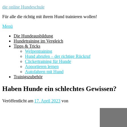
Zum
die online Hundeschule
Inhalt
Für alle die richtig mit ihrem Hund trainieren wollen!
springen
Menü
Die Hundeausbildung
Hundetraining im Vergleich
Tipps & Tricks
Welpentraining
Hund abrufen – der richtige Rückruf
Clickertraining für Hunde
Apportieren lernen
Autofahren mit Hund
Trainigszubehör
Haben Hunde ein schlechtes Gewissen?
Veröffentlicht am
17. April 2023
von