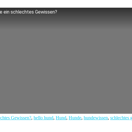
 ein schlechtes Gewissen?
echtes Gewissen?
,
hello hund
,
Hund
,
Hunde
,
hundewissen
,
schlechtes 