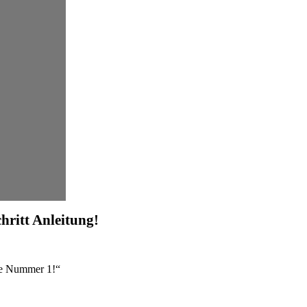
chritt Anleitung!
re Nummer 1!“