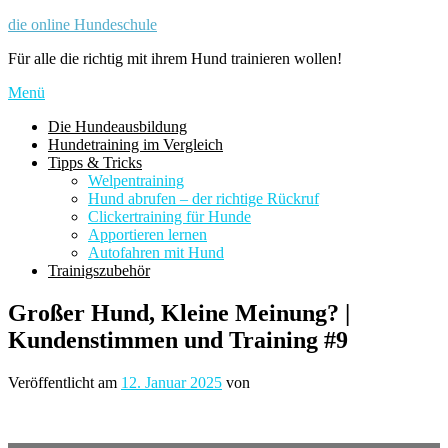
Zum
die online Hundeschule
Inhalt
Für alle die richtig mit ihrem Hund trainieren wollen!
springen
Menü
Die Hundeausbildung
Hundetraining im Vergleich
Tipps & Tricks
Welpentraining
Hund abrufen – der richtige Rückruf
Clickertraining für Hunde
Apportieren lernen
Autofahren mit Hund
Trainigszubehör
Großer Hund, Kleine Meinung? |
Kundenstimmen und Training #9
Veröffentlicht am
12. Januar 2025
von