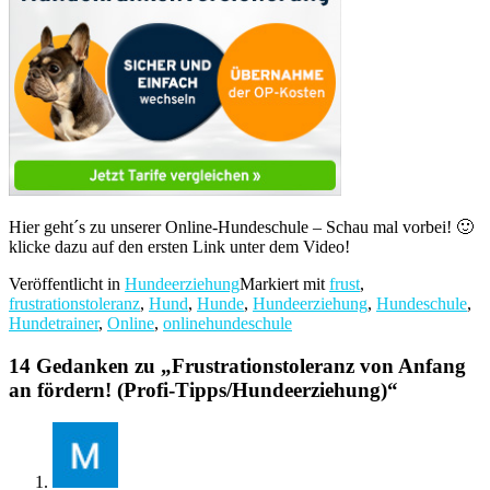
Hier geht´s zu unserer Online-Hundeschule – Schau mal vorbei! 🙂
klicke dazu auf den ersten Link unter dem Video!
Veröffentlicht in
Hundeerziehung
Markiert mit
frust
,
frustrationstoleranz
,
Hund
,
Hunde
,
Hundeerziehung
,
Hundeschule
,
Hundetrainer
,
Online
,
onlinehundeschule
14 Gedanken zu „
Frustrationstoleranz von Anfang
an fördern! (Profi-Tipps/Hundeerziehung)
“