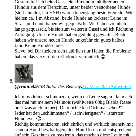
Gestern traf ich beim Gassi eine Freundin mit ihrer neuen
Hündin aus dem Tierschutz, unser beider verstorbene Hunde
(sie Labrador, ich HSH) waren lebenslang beste Freunde. Wir
hielten ca. 1 m Abstand, beide Hunde an lockerer Leine im
Sitz – und dann haben wir gequatscht. Wir haben ziemlich
lange gequasselt, bis sie zum weiteren Gassi und ich Richtung
Auto ging. Unsere Hunde haben geduldig gewartet. Beide
haben wir unsere neuen Hunde ungefähr ein gutes halbes
Jahr. Keine Hundeschule.
Steve, bei Dir melden sich natürlich nur Halter, die Probleme
haben, das verzerrt den Eindruck vermutlich 😊
@yvonnel.9133
Autor des Beitrags
31. März 2025
Antworten
Ich muss immer schmunzeln, wenn da Leute sagen „Ja, mach
das mal mit meinem Malinois (wahlweise 60kg Blabla-Rasse
oder was auch immer)! Da möchte ich Dich mal sehen!“
Jeder hat den „schlimmsten“ / „schwierigsten“ / „stursten“
Hund ever 🙄
Richtig kommunizieren, sich ehrlich und wirklich intensiv mit
seinem Hund beschäftigen, den Hund lesen und entsprechend
auf sein Gezeigtes zu reagieren, das machen diese Leute mit