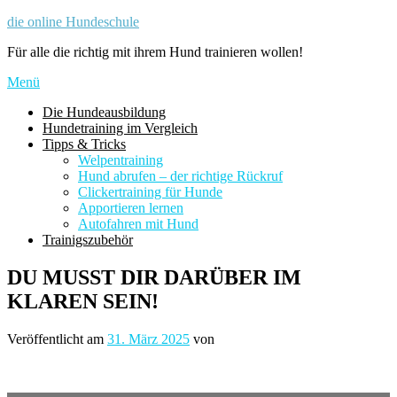
Zum
die online Hundeschule
Inhalt
Für alle die richtig mit ihrem Hund trainieren wollen!
springen
Menü
Die Hundeausbildung
Hundetraining im Vergleich
Tipps & Tricks
Welpentraining
Hund abrufen – der richtige Rückruf
Clickertraining für Hunde
Apportieren lernen
Autofahren mit Hund
Trainigszubehör
DU MUSST DIR DARÜBER IM
KLAREN SEIN!
Veröffentlicht am
31. März 2025
von