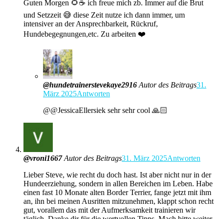
Guten Morgen 🌻☕ ich freue mich zb. Immer auf die Brut
und Setzzeit 😅 diese Zeit nutze ich dann immer, um
intensiver an der Ansprechbarkeit, Rückruf,
Hundebegegnungen,etc. Zu arbeiten ❤️
@hundetrainerstevekaye2916
Autor des Beitrags
31.
März 2025
Antworten
@@JessicaEllersiek sehr sehr cool 🙏🏻
@vroni1667
Autor des Beitrags
31. März 2025
Antworten
Lieber Steve, wie recht du doch hast. Ist aber nicht nur in der
Hundeerziehung, sondern in allen Bereichen im Leben. Habe
einen fast 10 Monate alten Border Terrier, fange jetzt mit ihm
an, ihn bei meinen Ausritten mitzunehmen, klappt schon recht
gut, vorallem das mit der Aufmerksamkeit trainieren wir
täglich. Danke dir für die wertvollen Tipps. Mach bitte weiter