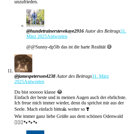
unzufrieden.
@hundetrainerstevekaye2916
Autor des Beitrags
31.
März 2025
Antworten
@@Sunny-dp5lb das ist die harte Realität 😅
@jamespeterson4238
Autor des Beitrags
31. März
2025
Antworten
Du bist sooooo klasse 😂
Einfach der beste und in meinen Augen auch der ehrlichste.
Ich freue mich immer wieder, denn du sprichst mir aus der
Seele. Mach einfach bitte🙏 weiter so ❣️
Wie immer ganz liebe Grüße aus dem schönen Odenwald
🙋🏼‍♀️🐾🐾🐾