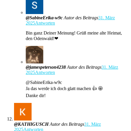
@SabineErika-w9c
Autor des Beitrags
31. März
2025
Antworten
Bin ganz Deiner Meinung! Grüß meine alte Heimat,
den Odenwald!❤
@jamespeterson4238
Autor des Beitrags
31. März
2025
Antworten
@SabineErika-w9c
Ja das werde ich doch glatt machen 👍 🤩
Danke dir!
@KATHIGUSCH
Autor des Beitrags
31. März
2025
Antworten