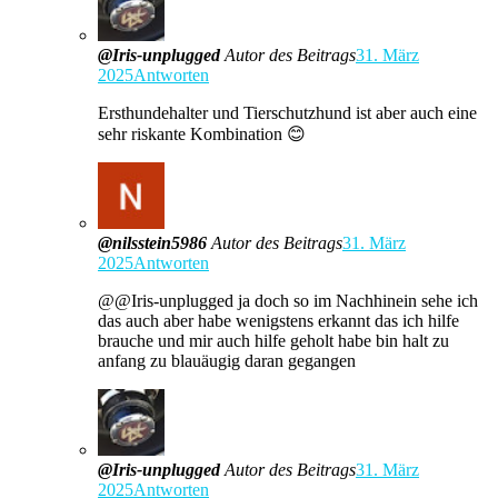
@Iris-unplugged
Autor des Beitrags
31. März
2025
Antworten
Ersthundehalter und Tierschutzhund ist aber auch eine
sehr riskante Kombination 😊
@nilsstein5986
Autor des Beitrags
31. März
2025
Antworten
@@Iris-unplugged ja doch so im Nachhinein sehe ich
das auch aber habe wenigstens erkannt das ich hilfe
brauche und mir auch hilfe geholt habe bin halt zu
anfang zu blauäugig daran gegangen
@Iris-unplugged
Autor des Beitrags
31. März
2025
Antworten