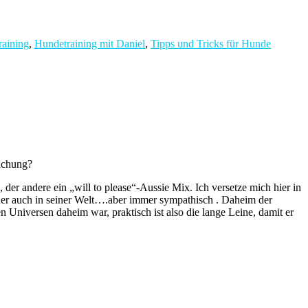
aining
,
Hundetraining mit Daniel
,
Tipps und Tricks für Hunde
lichung?
 der andere ein „will to please“-Aussie Mix. Ich versetze mich hier in
ner auch in seiner Welt….aber immer sympathisch . Daheim der
Universen daheim war, praktisch ist also die lange Leine, damit er