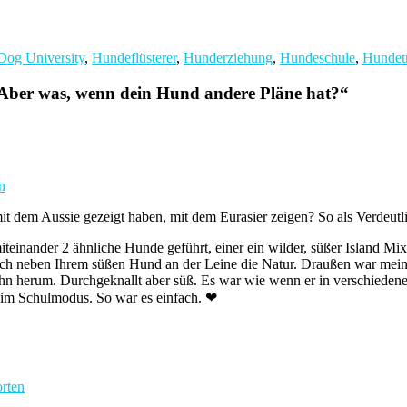
Dog University
,
Hundeflüsterer
,
Hunderziehung
,
Hundeschule
,
Hundetr
. Aber was, wenn dein Hund andere Pläne hat?
“
n
mit dem Aussie gezeigt haben, mit dem Eurasier zeigen? So als Verdeut
iteinander 2 ähnliche Hunde geführt, einer ein wilder, süßer Island Mix,
nfach neben Ihrem süßen Hund an der Leine die Natur. Draußen war mei
n herum. Durchgeknallt aber süß. Es war wie wenn er in verschiedenen 
g im Schulmodus. So war es einfach. ❤
rten