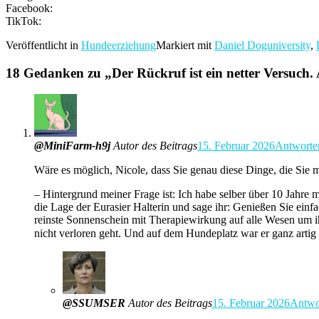
Facebook:
TikTok:
Veröffentlicht in
Hundeerziehung
Markiert mit
Daniel Doguniversity
,
18 Gedanken zu „
Der Rückruf ist ein netter Versuch
@MiniFarm-h9j
Autor des Beitrags
15. Februar 2026
Antworte
Wäre es möglich, Nicole, dass Sie genau diese Dinge, die Sie 
– Hintergrund meiner Frage ist: Ich habe selber über 10 Jahre m
die Lage der Eurasier Halterin und sage ihr: Genießen Sie ei
reinste Sonnenschein mit Therapiewirkung auf alle Wesen um ih
nicht verloren geht. Und auf dem Hundeplatz war er ganz arti
@SSUMSER
Autor des Beitrags
15. Februar 2026
Antwo