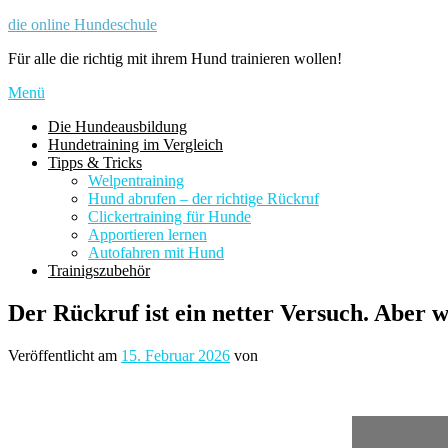
Zum
die online Hundeschule
Inhalt
Für alle die richtig mit ihrem Hund trainieren wollen!
springen
Menü
Die Hundeausbildung
Hundetraining im Vergleich
Tipps & Tricks
Welpentraining
Hund abrufen – der richtige Rückruf
Clickertraining für Hunde
Apportieren lernen
Autofahren mit Hund
Trainigszubehör
Der Rückruf ist ein netter Versuch. Aber 
Veröffentlicht am
15. Februar 2026
von