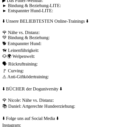
▶︎ Das Futter-Webinar:
► Bindung & Beziehung-LITE:
► Entspannter Hund-LITE:
⬇️ Unsere BELIEBTESTEN Online-Trainings ⬇️
🌹 Nähe vs. Distanz:
💚 Bindung & Beziehung:
🐕 Entspannter Hund:
🦮 Leinenführigkeit:
🐶🌍 Welpenwelt:
🗣 Rückruftraining:
🚩 Curving:
⚠️ Anti-Giftködertraining:
⬇️ BÜCHER der Doguniversity ⬇️
🌹 Nicole: Nähe vs. Distanz:
📚 Daniel: Artgerechte Hundeerziehung:
⬇️ Folge uns auf Social Media ⬇️
Instagram: