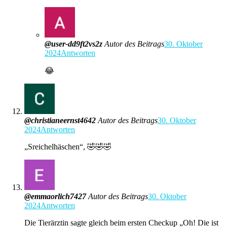
@user-dd9ft2vs2z
Autor des Beitrags
30. Oktober
2024
Antworten
😂
@christianeernst4642
Autor des Beitrags
30. Oktober
2024
Antworten
„Sreichelhäschen“, 🤣🤣🤣
@emmaorlich7427
Autor des Beitrags
30. Oktober
2024
Antworten
Die Tierärztin sagte gleich beim ersten Checkup „Oh! Die ist