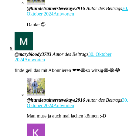
@hundetrainerstevekaye2916
Autor des Beitrags
30.
Oktober 2024
Antworten
Danke 😉
@marybloody3783
Autor des Beitrags
30. Oktober
2024
Antworten
finde geil das mit Abonnieren ❤❤😂so witzig😂😂😂
@hundetrainerstevekaye2916
Autor des Beitrags
30.
Oktober 2024
Antworten
Man muss ja auch mal lachen können ;-D