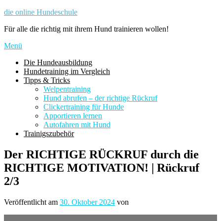
Zum
die online Hundeschule
Inhalt
Für alle die richtig mit ihrem Hund trainieren wollen!
springen
Menü
Die Hundeausbildung
Hundetraining im Vergleich
Tipps & Tricks
Welpentraining
Hund abrufen – der richtige Rückruf
Clickertraining für Hunde
Apportieren lernen
Autofahren mit Hund
Trainigszubehör
Der RICHTIGE RÜCKRUF durch die
RICHTIGE MOTIVATION! | Rückruf
2/3
Veröffentlicht am
30. Oktober 2024
von