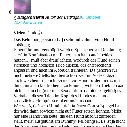
@Klugschieterin
Autor des Beitrags
30. Oktober
2024
Antworten
Vielen Dank 👍
Das Belohnungssystem ist ja sehr individuell vom Hund
abhängig.
Eingeführt und verknüpft werden Spielzeuge als Belohnung
ja oft in Kombination mit Futter, man kann auch beides
nutzen… muß aber drauf achten, wodurch der Hund seinen
stärksten und höchsten Trieb auslöst, das entsprechend
anpassen und auch im Abbruch trainieren. Da gehören für
mich mehrere Stellschrauben schon weit im Vorfeld dazu,
auch welchen Trieb ich bei meinem Hund fördern muß, um
ihn dann auch kontrollieren zu können, welchen Trieb ich gar
nicht anspreche (meistens Sexualtrieb), damit dazugehöriges
Verhalten diesen Trieb im Kopf des Hundes nicht noch
zusätzlich verknüpft, verankert und ausbaut.
Wer weiß, daß sein Hund n richtig fetten Cortisolspiegel hat,
der wird dann sowieso nicht auf Futter setzen können, bleibt
nur eine Handlungskette, die den Hund absolut zufrieden
stellt, meist ausgeführt am Dummy, Fellbringsel. Es ist ja nicht
das Spielzeug/Dummy die Belohnung, sondern die Handlung,