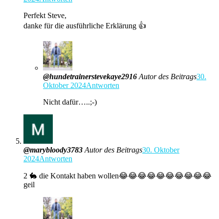
Perfekt Steve,
danke für die ausführliche Erklärung 👍
@hundetrainerstevekaye2916
Autor des Beitrags
30.
Oktober 2024
Antworten
Nicht dafür…..;-)
@marybloody3783
Autor des Beitrags
30. Oktober
2024
Antworten
2 🐇 die Kontakt haben wollen😂😂😂😂😂😂😂😂😂😂
geil