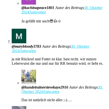
@kachinapeace1801
Autor des Beitrags
30. Oktober
2024
Antworten
Ja gefällt mir auch😎👍☺️
@marybloody3783
Autor des Beitrags
30. Oktober
2024
Antworten
ja mit Rückruf und Futter ist klar. hast recht. wir nutzen
Leberwurst die nur und nur für RR benutzt wird. er liebt es.
@hundetrainerstevekaye2916
Autor des Beitrags
30.
Oktober 2024
Antworten
Das ist natürlich nicht alles ;-)….