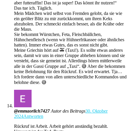
aber futteraffin! Das ist ja super! Das könnt ihr nutzen!“
Das tue ich. Täglich.
Mein Mädchen wird selbst von Fremden gelobt, da sie wie
ein geölter Blitz zu mir zurückkommt, um ihren Keks
abzuholen. Der schmeckt einfach besser, als die Krähe oder
die Maus.
Sie bekommt Würstchen, Feta, Fleischbällchen,
Hähnchenfleisch (wenn wir Hühnerfrikassee oder ähnliches
hatten). Immer etwas Gutes, das es sonst nicht gibt.
Meine Griechin hört auf 🚕 (Taxi!). Es sollte etwas anderes
sein, damit wir uns in einer Gruppe abheben können und sie
versteht, dass sie gemeint ist. Allerdings hören mittlerweile
alle in der Gassi Gruppe auf „Taxi“. 😅 Aber die bekommen
keine Belohnung für den Rückruf. Es wird erwartet. Tja…
Ich fordere dann von allen unterschiedliche Kommandos und
belohne diese. 😅
@emmaorlich7427
Autor des Beitrags
30. Oktober
2024
Antworten
Rückruf ist Arbeit. Arbeit gehört anständig bezahlt.