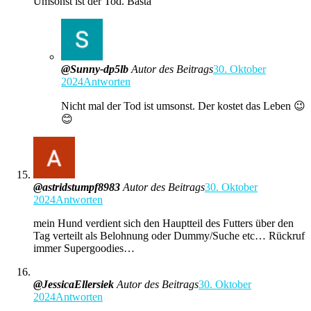
Umsonst ist der Tod. Basta
@Sunny-dp5lb
Autor des Beitrags
30. Oktober
2024
Antworten
Nicht mal der Tod ist umsonst. Der kostet das Leben 😉
😊
@astridstumpf8983
Autor des Beitrags
30. Oktober
2024
Antworten
mein Hund verdient sich den Hauptteil des Futters über den
Tag verteilt als Belohnung oder Dummy/Suche etc… Rückruf
immer Supergoodies…
@JessicaEllersiek
Autor des Beitrags
30. Oktober
2024
Antworten