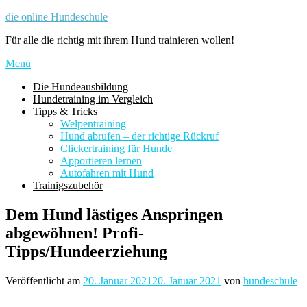
Zum
die online Hundeschule
Inhalt
Für alle die richtig mit ihrem Hund trainieren wollen!
springen
Menü
Die Hundeausbildung
Hundetraining im Vergleich
Tipps & Tricks
Welpentraining
Hund abrufen – der richtige Rückruf
Clickertraining für Hunde
Apportieren lernen
Autofahren mit Hund
Trainigszubehör
Dem Hund lästiges Anspringen
abgewöhnen! Profi-
Tipps/Hundeerziehung
Veröffentlicht am
20. Januar 2021
20. Januar 2021
von
hundeschule