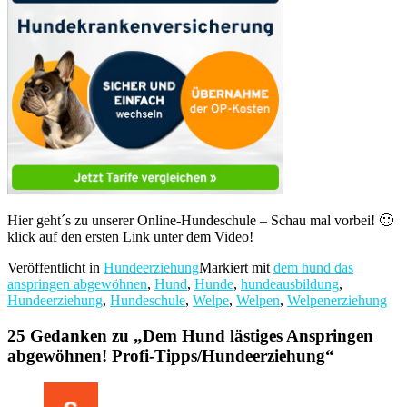
Hier geht´s zu unserer Online-Hundeschule – Schau mal vorbei! 🙂
klick auf den ersten Link unter dem Video!
Veröffentlicht in
Hundeerziehung
Markiert mit
dem hund das
anspringen abgewöhnen
,
Hund
,
Hunde
,
hundeausbildung
,
Hundeerziehung
,
Hundeschule
,
Welpe
,
Welpen
,
Welpenerziehung
25 Gedanken zu „
Dem Hund lästiges Anspringen
abgewöhnen! Profi-Tipps/Hundeerziehung
“