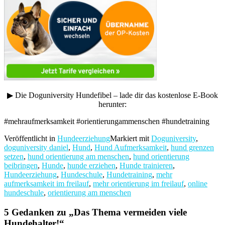
▶︎ Die Doguniversity Hundefibel – lade dir das kostenlose E-Book
herunter:
#mehraufmerksamkeit #orientierungammenschen #hundetraining
Veröffentlicht in
Hundeerziehung
Markiert mit
Doguniversity
,
doguniversity daniel
,
Hund
,
Hund Aufmerksamkeit
,
hund grenzen
setzen
,
hund orientierung am menschen
,
hund orientierung
beibringen
,
Hunde
,
hunde erziehen
,
Hunde trainieren
,
Hundeerziehung
,
Hundeschule
,
Hundetraining
,
mehr
aufmerksamkeit im freilauf
,
mehr orientierung im freilauf
,
online
hundeschule
,
orientierung am menschen
5 Gedanken zu „
Das Thema vermeiden viele
Hundehalter!
“