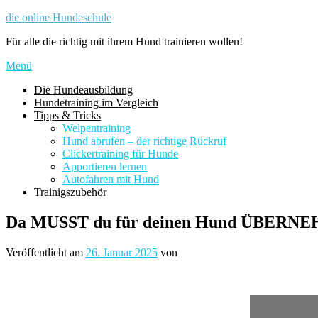
Zum
die online Hundeschule
Inhalt
Für alle die richtig mit ihrem Hund trainieren wollen!
springen
Menü
Die Hundeausbildung
Hundetraining im Vergleich
Tipps & Tricks
Welpentraining
Hund abrufen – der richtige Rückruf
Clickertraining für Hunde
Apportieren lernen
Autofahren mit Hund
Trainigszubehör
Da MUSST du für deinen Hund ÜBERNEH
Veröffentlicht am
26. Januar 2025
von