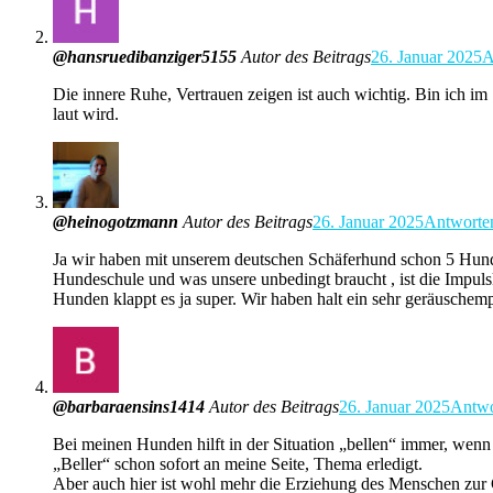
@hansruedibanziger5155
Autor des Beitrags
26. Januar 2025
A
Die innere Ruhe, Vertrauen zeigen ist auch wichtig. Bin ich 
laut wird.
@heinogotzmann
Autor des Beitrags
26. Januar 2025
Antworte
Ja wir haben mit unserem deutschen Schäferhund schon 5 Hundes
Hundeschule und was unsere unbedingt braucht , ist die Impu
Hunden klappt es ja super. Wir haben halt ein sehr geräuschem
@barbaraensins1414
Autor des Beitrags
26. Januar 2025
Antwo
Bei meinen Hunden hilft in der Situation „bellen“ immer, wenn 
„Beller“ schon sofort an meine Seite, Thema erledigt.
Aber auch hier ist wohl mehr die Erziehung des Menschen zur