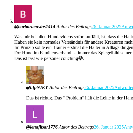
@barbaraensins1414
Autor des Beitrags
26. Januar 2025
Antwo
Was mir bei allen Hundevideos sofort auffällt, ist, dass die Hal
Haben sie kein normales Verständnis für andere Kreaturen meh
Im Prinzip sollte ein Trainer erstmal die Halter in Alltags dingen
Drr Hund im Familienverband ist immer das Spiegelbild seine
Das ist fast wie personel couching😅.
@hfpNIKY
Autor des Beitrags
26. Januar 2025
Antworte
Das ist richtig. Das “ Problem“ hält die Leine in der Ha
@lenaflisar1776
Autor des Beitrags
26. Januar 2025
Antw