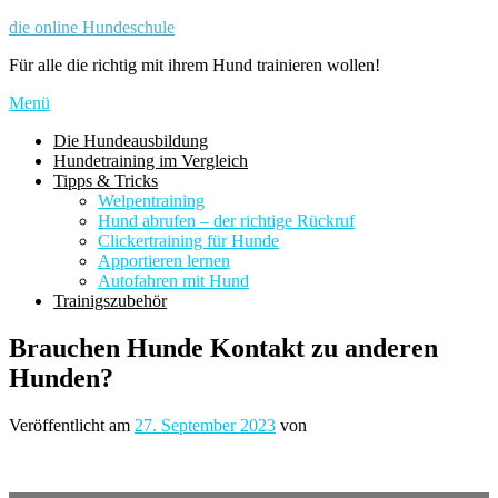
Zum
die online Hundeschule
Inhalt
Für alle die richtig mit ihrem Hund trainieren wollen!
springen
Menü
Die Hundeausbildung
Hundetraining im Vergleich
Tipps & Tricks
Welpentraining
Hund abrufen – der richtige Rückruf
Clickertraining für Hunde
Apportieren lernen
Autofahren mit Hund
Trainigszubehör
Brauchen Hunde Kontakt zu anderen
Hunden?
Veröffentlicht am
27. September 2023
von