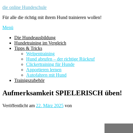
Zum
die online Hundeschule
Inhalt
Für alle die richtig mit ihrem Hund trainieren wollen!
springen
Menü
Die Hundeausbildung
Hundetraining im Vergleich
Tipps & Tricks
Welpentraining
Hund abrufen – der richtige Rückruf
Clickertraining für Hunde
Apportieren lernen
Autofahren mit Hund
Trainigszubehör
Aufmerksamkeit SPIELERISCH üben!
Veröffentlicht am
22. März 2025
von