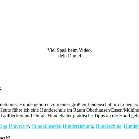
Viel Spaß beim Video,
dein Daniel
g
Hundetrainer. Hunde gehören zu meiner größten Leidenschaft im Leben,
Heute führe ich eine Hundeschule im Raum Oberhausen/Essen/Mühlhei
aufdecken und Dir als Hundehalter praktische Tipps an die Hand gebe
Dog University
,
Hundeflüsterer
,
Hunderziehung
,
Hundeschule
,
Hundetr
en!
“