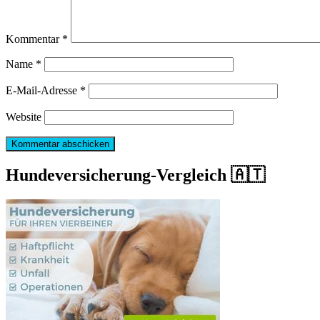
Kommentar
*
Name
*
E-Mail-Adresse
*
Website
Hundeversicherung-Vergleich 🇦🇹