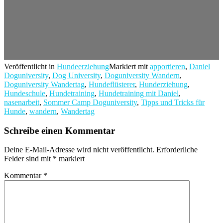
Veröffentlicht in
Hundeerziehung
Markiert mit
apportieren
,
Daniel
Doguniversity
,
Dog University
,
Doguniversity Wandern
,
Doguniversity Wandertag
,
Hundeflüsterer
,
Hunderziehung
,
Hundeschule
,
Hundetraining
,
Hundetraining mit Daniel
,
nasenarbeit
,
Sommer Camp Doguniversity
,
Tipps und Tricks für
Hunde
,
wandern
,
Wandertag
Schreibe einen Kommentar
Deine E-Mail-Adresse wird nicht veröffentlicht.
Erforderliche
Felder sind mit
*
markiert
Kommentar
*