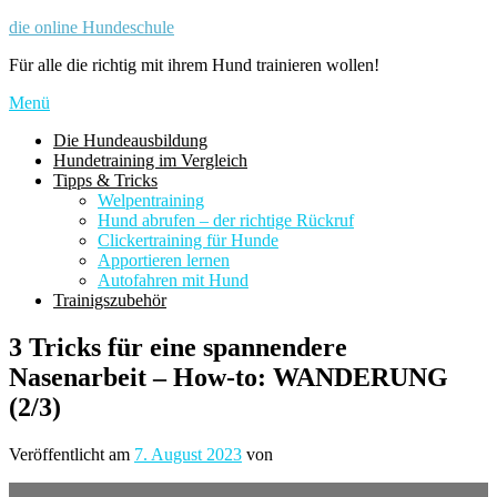
Zum
die online Hundeschule
Inhalt
Für alle die richtig mit ihrem Hund trainieren wollen!
springen
Menü
Die Hundeausbildung
Hundetraining im Vergleich
Tipps & Tricks
Welpentraining
Hund abrufen – der richtige Rückruf
Clickertraining für Hunde
Apportieren lernen
Autofahren mit Hund
Trainigszubehör
3 Tricks für eine spannendere
Nasenarbeit – How-to: WANDERUNG
(2/3)
Veröffentlicht am
7. August 2023
von