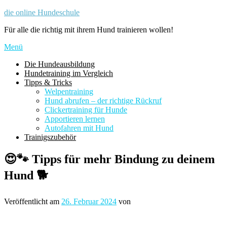
Zum
die online Hundeschule
Inhalt
Für alle die richtig mit ihrem Hund trainieren wollen!
springen
Menü
Die Hundeausbildung
Hundetraining im Vergleich
Tipps & Tricks
Welpentraining
Hund abrufen – der richtige Rückruf
Clickertraining für Hunde
Apportieren lernen
Autofahren mit Hund
Trainigszubehör
😍🐾 Tipps für mehr Bindung zu deinem
Hund 🐕
Veröffentlicht am
26. Februar 2024
von