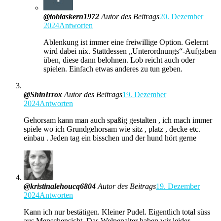
@tobiaskern1972
Autor des Beitrags
20. Dezember
2024
Antworten
Ablenkung ist immer eine freiwillige Option. Gelernt
wird dabei nix. Stattdessen „Unterordnungs“-Aufgaben
üben, diese dann belohnen. Lob reicht auch oder
spielen. Einfach etwas anderes zu tun geben.
@ShinIrrox
Autor des Beitrags
19. Dezember
2024
Antworten
Gehorsam kann man auch spaßig gestalten , ich mach immer
spiele wo ich Grundgehorsam wie sitz , platz , decke etc.
einbau . Jeden tag ein bisschen und der hund hört gerne
@kristinalehoucq6804
Autor des Beitrags
19. Dezember
2024
Antworten
Kann ich nur bestätigen. Kleiner Pudel. Eigentlich total süss
aus Menschensicht. Das Welpenalter haben wir leider