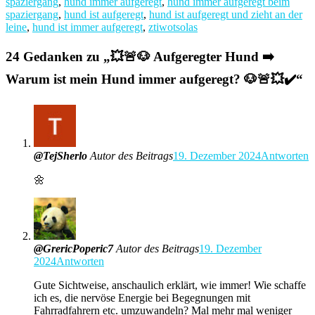
spaziergang
,
hund immer aufgeregt
,
hund immer aufgeregt beim
spaziergang
,
hund ist aufgeregt
,
hund ist aufgeregt und zieht an der
leine
,
hund ist immer aufgeregt
,
ztiwotsolas
24 Gedanken zu „
💥🚨🐶 Aufgeregter Hund ➡️
Warum ist mein Hund immer aufgeregt? 🐶🚨💥✔️
“
@TejSherlo
Autor des Beitrags
19. Dezember 2024
Antworten
🌼
@GrericPoperic7
Autor des Beitrags
19. Dezember
2024
Antworten
Gute Sichtweise, anschaulich erklärt, wie immer! Wie schaffe
ich es, die nervöse Energie bei Begegnungen mit
Fahrradfahrern etc. umzuwandeln? Mal mehr mal weniger