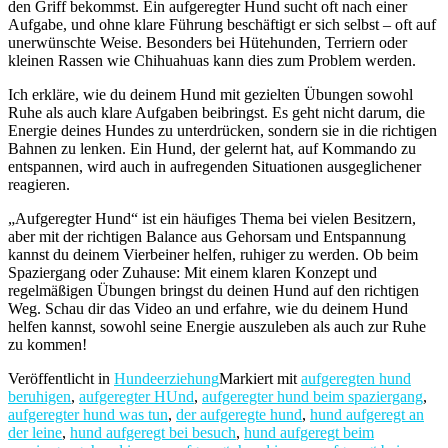
den Griff bekommst. Ein aufgeregter Hund sucht oft nach einer
Aufgabe, und ohne klare Führung beschäftigt er sich selbst – oft auf
unerwünschte Weise. Besonders bei Hütehunden, Terriern oder
kleinen Rassen wie Chihuahuas kann dies zum Problem werden.
Ich erkläre, wie du deinem Hund mit gezielten Übungen sowohl
Ruhe als auch klare Aufgaben beibringst. Es geht nicht darum, die
Energie deines Hundes zu unterdrücken, sondern sie in die richtigen
Bahnen zu lenken. Ein Hund, der gelernt hat, auf Kommando zu
entspannen, wird auch in aufregenden Situationen ausgeglichener
reagieren.
„Aufgeregter Hund“ ist ein häufiges Thema bei vielen Besitzern,
aber mit der richtigen Balance aus Gehorsam und Entspannung
kannst du deinem Vierbeiner helfen, ruhiger zu werden. Ob beim
Spaziergang oder Zuhause: Mit einem klaren Konzept und
regelmäßigen Übungen bringst du deinen Hund auf den richtigen
Weg. Schau dir das Video an und erfahre, wie du deinem Hund
helfen kannst, sowohl seine Energie auszuleben als auch zur Ruhe
zu kommen!
Veröffentlicht in
Hundeerziehung
Markiert mit
aufgeregten hund
beruhigen
,
aufgeregter HUnd
,
aufgeregter hund beim spaziergang
,
aufgeregter hund was tun
,
der aufgeregte hund
,
hund aufgeregt an
der leine
,
hund aufgeregt bei besuch
,
hund aufgeregt beim