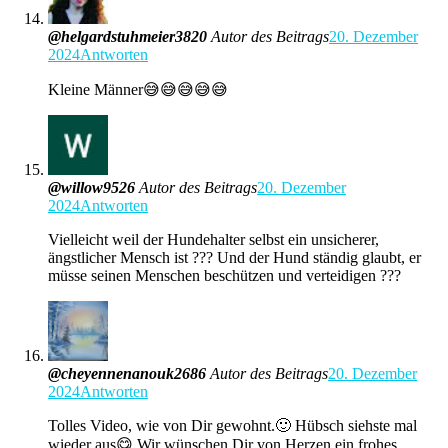
@helgardstuhmeier3820
Autor des Beitrags
20. Dezember
2024
Antworten
Kleine Männer😅😅😅😅😅
@willow9526
Autor des Beitrags
20. Dezember
2024
Antworten
Vielleicht weil der Hundehalter selbst ein unsicherer,
ängstlicher Mensch ist ??? Und der Hund ständig glaubt, er
müsse seinen Menschen beschützen und verteidigen ???
@cheyennenanouk2686
Autor des Beitrags
20. Dezember
2024
Antworten
Tolles Video, wie von Dir gewohnt.🙂 Hübsch siehste mal
wieder aus😋 Wir wünschen Dir von Herzen ein frohes