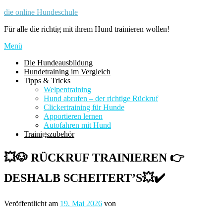
Zum
die online Hundeschule
Inhalt
Für alle die richtig mit ihrem Hund trainieren wollen!
springen
Menü
Die Hundeausbildung
Hundetraining im Vergleich
Tipps & Tricks
Welpentraining
Hund abrufen – der richtige Rückruf
Clickertraining für Hunde
Apportieren lernen
Autofahren mit Hund
Trainigszubehör
💥🐶 RÜCKRUF TRAINIEREN 👉
DESHALB SCHEITERT’S💥✔️
Veröffentlicht am
19. Mai 2026
von