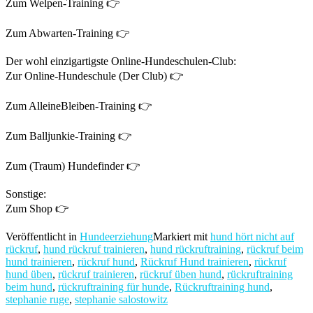
Zum Welpen-Training 👉
Zum Abwarten-Training 👉
Der wohl einzigartigste Online-Hundeschulen-Club:
Zur Online-Hundeschule (Der Club) 👉
Zum AlleineBleiben-Training 👉
Zum Balljunkie-Training 👉
Zum (Traum) Hundefinder 👉
Sonstige:
Zum Shop 👉
Veröffentlicht in
Hundeerziehung
Markiert mit
hund hört nicht auf
rückruf
,
hund rückruf trainieren
,
hund rückruftraining
,
rückruf beim
hund trainieren
,
rückruf hund
,
Rückruf Hund trainieren
,
rückruf
hund üben
,
rückruf trainieren
,
rückruf üben hund
,
rückruftraining
beim hund
,
rückruftraining für hunde
,
Rückruftraining hund
,
stephanie ruge
,
stephanie salostowitz