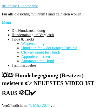
Zum
die online Hundeschule
Inhalt
Für alle die richtig mit ihrem Hund trainieren wollen!
springen
Menü
Die Hundeausbildung
Hundetraining im Vergleich
Tipps & Tricks
Welpentraining
Hund abrufen – der richtige Rückruf
Clickertraining für Hunde
Apportieren lernen
Autofahren mit Hund
Trainigszubehör
💥🐶 Hundebegegnung (Besitzer)
meistern 👉 NEUESTES VIDEO IST
RAUS 🐶💥✔️
Veröffentlicht am
7. März 2025
von