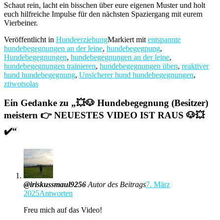
Schaut rein, lacht ein bisschen über eure eigenen Muster und holt
euch hilfreiche Impulse für den nächsten Spaziergang mit eurem
Vierbeiner.
Veröffentlicht in
Hundeerziehung
Markiert mit
entspannte
hundebegegnungen an der leine
,
hundebegegnung
,
Hundebegegnungen
,
hundebegegnungen an der leine
,
hundebegegnungen trainieren
,
hundebegegnungen üben
,
reaktiver
hund hundebegegnung
,
Unsicherer hund hundebegegnungen
,
ztiwotsolas
Ein Gedanke zu „
💥🐶 Hundebegegnung (Besitzer)
meistern 👉 NEUESTES VIDEO IST RAUS 🐶💥
✔️
“
@iriskussmaul9256
Autor des Beitrags
7. März
2025
Antworten
Freu mich auf das Video!