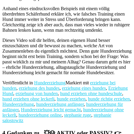
Anhand eines eindrucksvollen Beispiels mit einem völlig
überdrehten Schäferhund erkläre ich, wie falsches Training einen
Hund immer weiter in Stress und Überforderung bringen kann.
Gleichzeitig zeige ich aber auch, dass man vieles wieder in ruhigere
Bahnen lenken kann, wenn man rechtzeitig umdenkt.
Dieses Video soll dir helfen, deinen eigenen Hund besser
einzuschätzen und dir bewusst zu machen, welche Art von
Zusammenleben du eigentlich möchtest. Denn gute Hundeerziehung
beginnt nicht erst beim Training, sondern schon bei der Frage: Was
passt wirklich zu mir und meinem Alltag? Genau darum geht es hier
– ehrliche Hundeerziehung, alltagstaugliche Hundeerziehung und
Hundeerziehung leicht gemacht für normale Hundebesitzer.
Veröffentlicht in
Hundeerziehung
Markiert mit
erziehung bei
hunden
,
erziehung des hundes
,
erziehung eines hundes
,
Erziehung
Hund
,
erziehung von hunden
,
hund erziehen ohne hundeschule
,
hund erziehen ohne leckerli
,
hunde erziehen
,
hunde richtig erziehen
,
Hundeerziehung
,
hundeerziehung anfänger
,
hundeerziehung für
anfänger
,
Hundeerziehung leicht gemacht
,
hundeerziehung ohne
leckerli
,
hundeerziehung online
,
stephanie ruge
,
stephanie
salostowitz
4 Gedanken zu „
💥🐶 AKTIV oder PASSIV? 👉