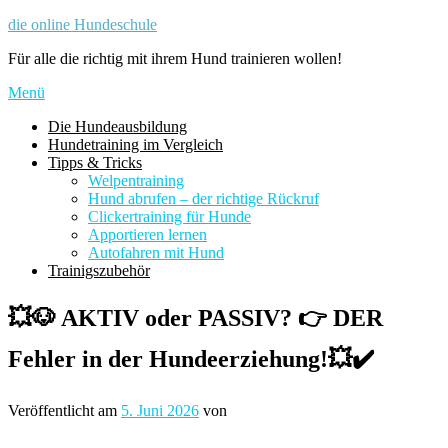
Zum
die online Hundeschule
Inhalt
Für alle die richtig mit ihrem Hund trainieren wollen!
springen
Menü
Die Hundeausbildung
Hundetraining im Vergleich
Tipps & Tricks
Welpentraining
Hund abrufen – der richtige Rückruf
Clickertraining für Hunde
Apportieren lernen
Autofahren mit Hund
Trainigszubehör
💥🐶 AKTIV oder PASSIV? 👉 DER
Fehler in der Hundeerziehung!💥✔️
Veröffentlicht am
5. Juni 2026
von