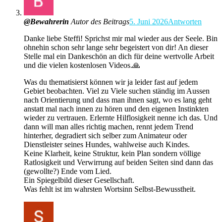
@Bewahrerin
Autor des Beitrags
5. Juni 2026
Antworten
Danke liebe Steffi! Sprichst mir mal wieder aus der Seele. Bin
ohnehin schon sehr lange sehr begeistert von dir! An dieser
Stelle mal ein Dankeschön an dich für deine wertvolle Arbeit
und die vielen kostenlosen Videos.🙏
Was du thematisierst können wir ja leider fast auf jedem
Gebiet beobachten. Viel zu Viele suchen ständig im Aussen
nach Orientierung und dass man ihnen sagt, wo es lang geht
anstatt mal nach innen zu hören und den eigenen Instinkten
wieder zu vertrauen. Erlernte Hilflosigkeit nenne ich das. Und
dann will man alles richtig machen, rennt jedem Trend
hinterher, degradiert sich selber zum Animateur oder
Dienstleister seines Hundes, wahlweise auch Kindes.
Keine Klarheit, keine Struktur, kein Plan sondern völlige
Ratlosigkeit und Verwirrung auf beiden Seiten sind dann das
(gewollte?) Ende vom Lied.
Ein Spiegelbild dieser Gesellschaft.
Was fehlt ist im wahrsten Wortsinn Selbst-Bewusstheit.