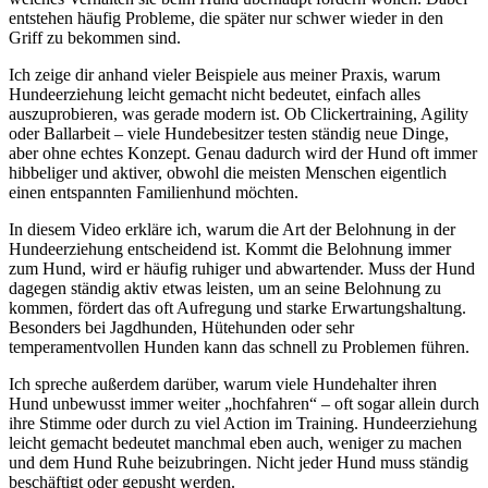
entstehen häufig Probleme, die später nur schwer wieder in den
Griff zu bekommen sind.
Ich zeige dir anhand vieler Beispiele aus meiner Praxis, warum
Hundeerziehung leicht gemacht nicht bedeutet, einfach alles
auszuprobieren, was gerade modern ist. Ob Clickertraining, Agility
oder Ballarbeit – viele Hundebesitzer testen ständig neue Dinge,
aber ohne echtes Konzept. Genau dadurch wird der Hund oft immer
hibbeliger und aktiver, obwohl die meisten Menschen eigentlich
einen entspannten Familienhund möchten.
In diesem Video erkläre ich, warum die Art der Belohnung in der
Hundeerziehung entscheidend ist. Kommt die Belohnung immer
zum Hund, wird er häufig ruhiger und abwartender. Muss der Hund
dagegen ständig aktiv etwas leisten, um an seine Belohnung zu
kommen, fördert das oft Aufregung und starke Erwartungshaltung.
Besonders bei Jagdhunden, Hütehunden oder sehr
temperamentvollen Hunden kann das schnell zu Problemen führen.
Ich spreche außerdem darüber, warum viele Hundehalter ihren
Hund unbewusst immer weiter „hochfahren“ – oft sogar allein durch
ihre Stimme oder durch zu viel Action im Training. Hundeerziehung
leicht gemacht bedeutet manchmal eben auch, weniger zu machen
und dem Hund Ruhe beizubringen. Nicht jeder Hund muss ständig
beschäftigt oder gepusht werden.