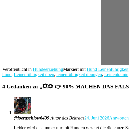
Veröffentlicht in
Hundeerziehung
Markiert mit
Hund Leinenführigkeit
hund
,
Leinenführigkeit üben
,
leinenführigkeit übungen
,
Leinentraini
4 Gedanken zu „
💥🐶 👉 90% MACHEN DAS FALSC
@joergschlow6439
Autor des Beitrags
24. Juni 2026
Antworten
Leider wird das immer nur mit Hunden gezeigt die die ganze 