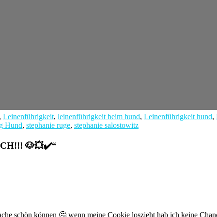
,
Leinenführigkeit
,
leinenführigkeit beim hund
,
Leinenführigkeit hund
,
ng Hund
,
stephanie ruge
,
stephanie salostowitz
H!!! 🐶💥✔️
“
Sache schön können 🤔 wenn meine Cookie loszieht hab ich keine Chan