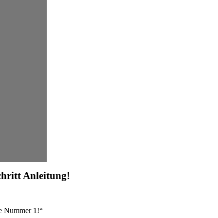
chritt Anleitung!
re Nummer 1!“