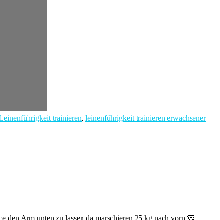
Leinenführigkeit trainieren
,
leinenführigkeit trainieren erwachsener
ce den Arm unten zu lassen da marschieren 25 kg nach vorn 🙈