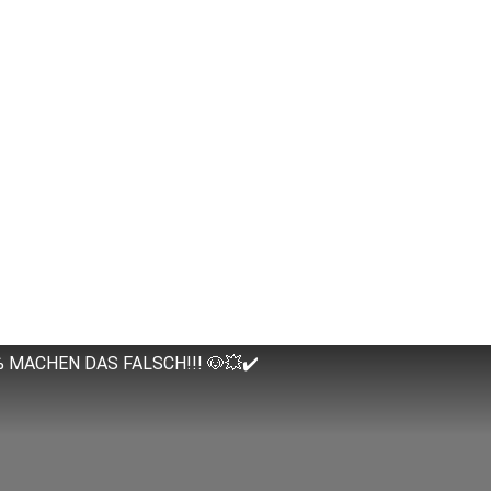
% MACHEN DAS FALSCH!!! 🐶💥✔️