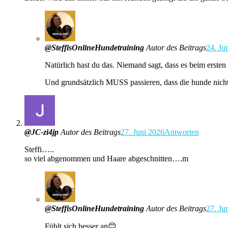
@SteffisOnlineHundetraining
Autor des Beitrags
24. Ju
Natürlich hast du das. Niemand sagt, dass es beim erst
Und grundsätzlich MUSS passieren, dass die hunde nicht
@JC-zi4jp
Autor des Beitrags
27. Juni 2026
Antworten
Steffi…..
so viel abgenommen und Haare abgeschnitten….m
@SteffisOnlineHundetraining
Autor des Beitrags
27. Ju
Fühlt sich besser an😊