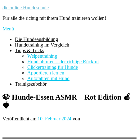
Zum
die online Hundeschule
Inhalt
Für alle die richtig mit ihrem Hund trainieren wollen!
springen
Menü
Die Hundeausbildung
Hundetraining im Vergleich
Tipps & Tricks
Welpentraining
Hund abrufen – der richtige Rückruf
Clickertraining für Hunde
Apportieren lernen
Autofahren mit Hund
Trainigszubehör
🐶 Hunde-Essen ASMR – Rot Edition 🍎
🍓
Veröffentlicht am
10. Februar 2024
von