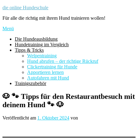
Zum
die online Hundeschule
Inhalt
Für alle die richtig mit ihrem Hund trainieren wollen!
springen
Menü
Die Hundeausbildung
Hundetraining im Vergleich
Tipps & Tricks
Welpentraining
Hund abrufen – der richtige Rückruf
Clickertraining für Hunde
Apportieren lernen
Autofahren mit Hund
Trainigszubehör
🐶 🐾 Tipps für den Restaurantbesuch mit
deinem Hund 🐾 🐶
Veröffentlicht am
1. Oktober 2024
von