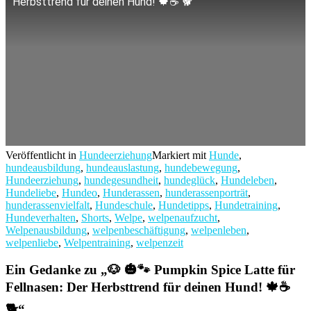
Herbsttrend für deinen Hund! 🍁☕️ 🐕
Veröffentlicht in
Hundeerziehung
Markiert mit
Hunde
,
hundeausbildung
,
hundeauslastung
,
hundebewegung
,
Hundeerziehung
,
hundegesundheit
,
hundeglück
,
Hundeleben
,
Hundeliebe
,
Hundeo
,
Hunderassen
,
hunderassenporträt
,
hunderassenvielfalt
,
Hundeschule
,
Hundetipps
,
Hundetraining
,
Hundeverhalten
,
Shorts
,
Welpe
,
welpenaufzucht
,
Welpenausbildung
,
welpenbeschäftigung
,
welpenleben
,
welpenliebe
,
Welpentraining
,
welpenzeit
Ein Gedanke zu „
🐶 🎃🐾 Pumpkin Spice Latte für
Fellnasen: Der Herbsttrend für deinen Hund! 🍁☕️
🐕
“