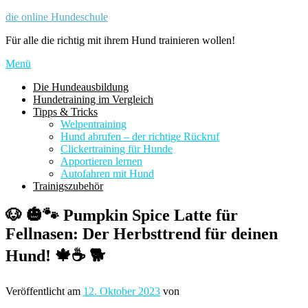
Zum
die online Hundeschule
Inhalt
Für alle die richtig mit ihrem Hund trainieren wollen!
springen
Menü
Die Hundeausbildung
Hundetraining im Vergleich
Tipps & Tricks
Welpentraining
Hund abrufen – der richtige Rückruf
Clickertraining für Hunde
Apportieren lernen
Autofahren mit Hund
Trainigszubehör
🐶 🎃🐾 Pumpkin Spice Latte für
Fellnasen: Der Herbsttrend für deinen
Hund! 🍁☕️ 🐕
Veröffentlicht am
12. Oktober 2023
von