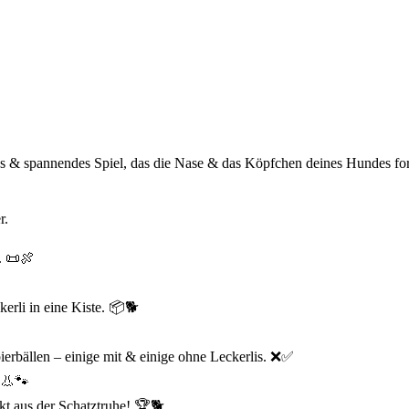
es & spannendes Spiel, das die Nase & das Köpfchen deines Hundes fo
r.
. 📜🍖
erli in eine Kiste. 📦🐕
pierbällen – einige mit & einige ohne Leckerlis. ❌✅
 👃🐾
kt aus der Schatztruhe! 🏆🐕