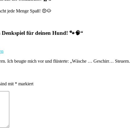
macht jede Menge Spaß! 😍🐶
es Denkspiel für deinen Hund! 🐾🧠
“
en
tern. Ich beugte mich vor und flüsterte: „Wäsche … Geschirr… Steue
sind mit
*
markiert