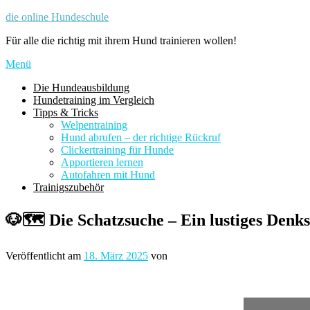
Zum
die online Hundeschule
Inhalt
Für alle die richtig mit ihrem Hund trainieren wollen!
springen
Menü
Die Hundeausbildung
Hundetraining im Vergleich
Tipps & Tricks
Welpentraining
Hund abrufen – der richtige Rückruf
Clickertraining für Hunde
Apportieren lernen
Autofahren mit Hund
Trainigszubehör
🐶🗺️ Die Schatzsuche – Ein lustiges Denk
Veröffentlicht am
18. März 2025
von