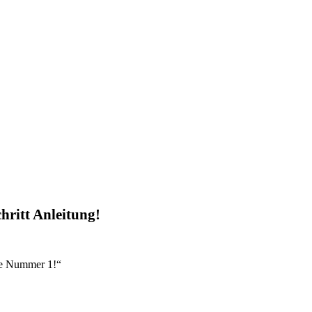
chritt Anleitung!
re Nummer 1!“