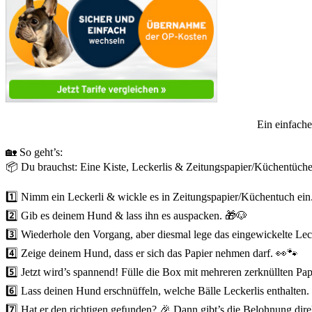
Ein einfach
🏡 So geht’s:
📦 Du brauchst: Eine Kiste, Leckerlis & Zeitungspapier/Küchentüche
1️⃣ Nimm ein Leckerli & wickle es in Zeitungspapier/Küchentuch ein
2️⃣ Gib es deinem Hund & lass ihn es auspacken. 🎁🐶
3️⃣ Wiederhole den Vorgang, aber diesmal lege das eingewickelte Leck
4️⃣ Zeige deinem Hund, dass er sich das Papier nehmen darf. 👀🐾
5️⃣ Jetzt wird’s spannend! Fülle die Box mit mehreren zerknüllten Pa
6️⃣ Lass deinen Hund erschnüffeln, welche Bälle Leckerlis enthalten.
7️⃣ Hat er den richtigen gefunden? 🎉 Dann gibt’s die Belohnung dire