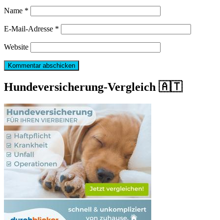
Name
*
E-Mail-Adresse
*
Website
Hundeversicherung-Vergleich 🇦🇹