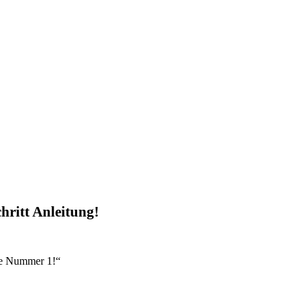
chritt Anleitung!
re Nummer 1!“