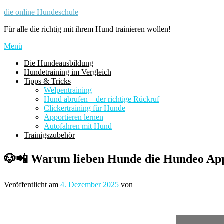
Zum
die online Hundeschule
Inhalt
Für alle die richtig mit ihrem Hund trainieren wollen!
springen
Menü
Die Hundeausbildung
Hundetraining im Vergleich
Tipps & Tricks
Welpentraining
Hund abrufen – der richtige Rückruf
Clickertraining für Hunde
Apportieren lernen
Autofahren mit Hund
Trainigszubehör
🐶📲 Warum lieben Hunde die Hundeo Ap
Veröffentlicht am
4. Dezember 2025
von