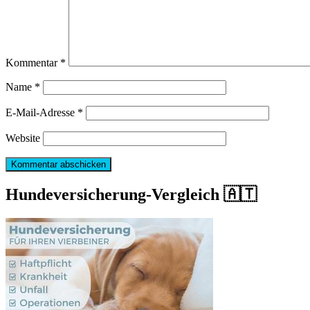
Kommentar
*
Name
*
E-Mail-Adresse
*
Website
Hundeversicherung-Vergleich 🇦🇹