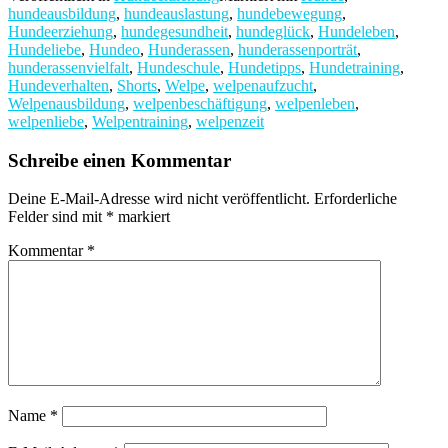
hundeausbildung
,
hundeauslastung
,
hundebewegung
,
Hundeerziehung
,
hundegesundheit
,
hundeglück
,
Hundeleben
,
Hundeliebe
,
Hundeo
,
Hunderassen
,
hunderassenporträt
,
hunderassenvielfalt
,
Hundeschule
,
Hundetipps
,
Hundetraining
,
Hundeverhalten
,
Shorts
,
Welpe
,
welpenaufzucht
,
Welpenausbildung
,
welpenbeschäftigung
,
welpenleben
,
welpenliebe
,
Welpentraining
,
welpenzeit
Schreibe einen Kommentar
Deine E-Mail-Adresse wird nicht veröffentlicht.
Erforderliche
Felder sind mit
*
markiert
Kommentar
*
Name
*