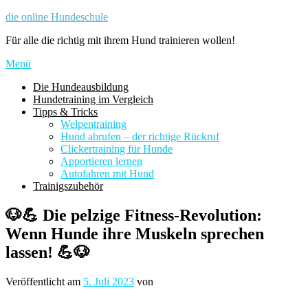
Zum
die online Hundeschule
Inhalt
Für alle die richtig mit ihrem Hund trainieren wollen!
springen
Menü
Die Hundeausbildung
Hundetraining im Vergleich
Tipps & Tricks
Welpentraining
Hund abrufen – der richtige Rückruf
Clickertraining für Hunde
Apportieren lernen
Autofahren mit Hund
Trainigszubehör
🐶💪 Die pelzige Fitness-Revolution:
Wenn Hunde ihre Muskeln sprechen
lassen! 💪🐶
Veröffentlicht am
5. Juli 2023
von