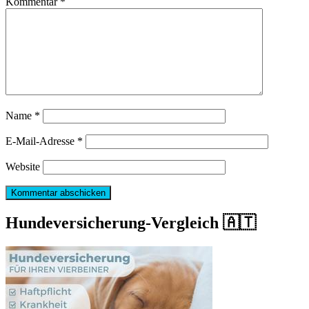
Kommentar
*
Name
*
E-Mail-Adresse
*
Website
Hundeversicherung-Vergleich 🇦🇹