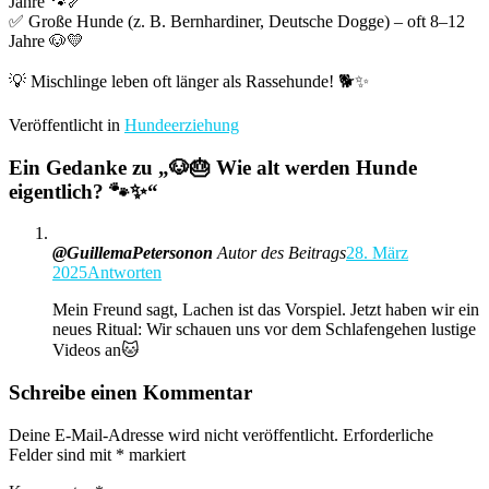
Jahre 🐾🦴
✅ Große Hunde (z. B. Bernhardiner, Deutsche Dogge) – oft 8–12
Jahre 🐶💛
💡 Mischlinge leben oft länger als Rassehunde! 🐕✨
Veröffentlicht in
Hundeerziehung
Ein Gedanke zu „
🐶🎂 Wie alt werden Hunde
eigentlich? 🐾✨
“
@GuillemaPetersonon
Autor des Beitrags
28. März
2025
Antworten
Mein Freund sagt, Lachen ist das Vorspiel. Jetzt haben wir ein
neues Ritual: Wir schauen uns vor dem Schlafengehen lustige
Videos an🐱
Schreibe einen Kommentar
Deine E-Mail-Adresse wird nicht veröffentlicht.
Erforderliche
Felder sind mit
*
markiert