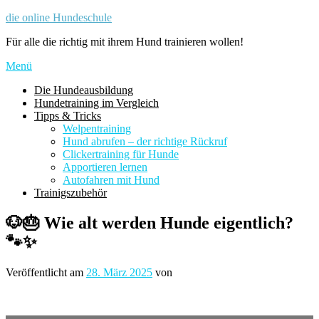
Zum
die online Hundeschule
Inhalt
Für alle die richtig mit ihrem Hund trainieren wollen!
springen
Menü
Die Hundeausbildung
Hundetraining im Vergleich
Tipps & Tricks
Welpentraining
Hund abrufen – der richtige Rückruf
Clickertraining für Hunde
Apportieren lernen
Autofahren mit Hund
Trainigszubehör
🐶🎂 Wie alt werden Hunde eigentlich?
🐾✨
Veröffentlicht am
28. März 2025
von