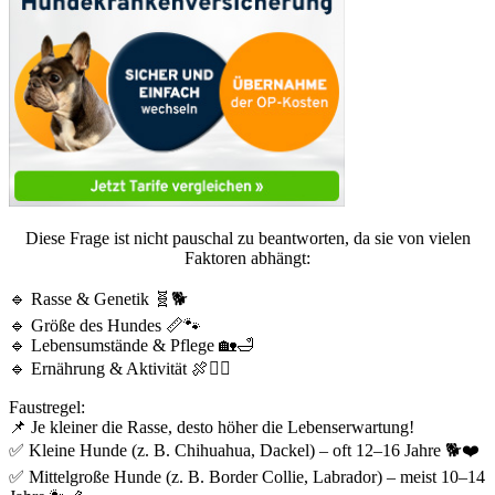
Diese Frage ist nicht pauschal zu beantworten, da sie von vielen
Faktoren abhängt:
🔹 Rasse & Genetik 🧬🐕
🔹 Größe des Hundes 📏🐾
🔹 Lebensumstände & Pflege 🏡🛁
🔹 Ernährung & Aktivität 🍖🏃‍♂️
Faustregel:
📌 Je kleiner die Rasse, desto höher die Lebenserwartung!
✅ Kleine Hunde (z. B. Chihuahua, Dackel) – oft 12–16 Jahre 🐕❤️
✅ Mittelgroße Hunde (z. B. Border Collie, Labrador) – meist 10–14