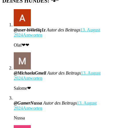
DEINES HUNDES! 🐾
“
@user-bi4ie6iq1z
Autor des Beitrags
13. August
2024
Antworten
Olaf❤❤
@MichaelaGmell
Autor des Beitrags
13. August
2024
Antworten
Salome❤
@GamerNussa
Autor des Beitrags
13. August
2024
Antworten
Nussa