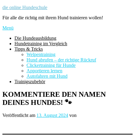
Zum
die online Hundeschule
Inhalt
Für alle die richtig mit ihrem Hund trainieren wollen!
springen
Menü
Die Hundeausbildung
Hundetraining im Vergleich
Tipps & Tricks
Welpentraining
Hund abrufen – der richtige Rückruf
Clickertraining für Hunde
Apportieren lernen
Autofahren mit Hund
Trainigszubehör
KOMMENTIERE DEN NAMEN
DEINES HUNDES! 🐾
Veröffentlicht am
13. August 2024
von