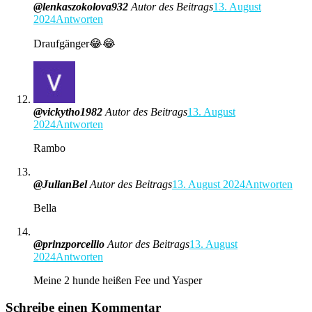
@lenkaszokolova932
Autor des Beitrags
13. August
2024
Antworten
Draufgänger😂😂
@vickytho1982
Autor des Beitrags
13. August
2024
Antworten
Rambo
@JulianBel
Autor des Beitrags
13. August 2024
Antworten
Bella
@prinzporcellio
Autor des Beitrags
13. August
2024
Antworten
Meine 2 hunde heißen Fee und Yasper
Schreibe einen Kommentar