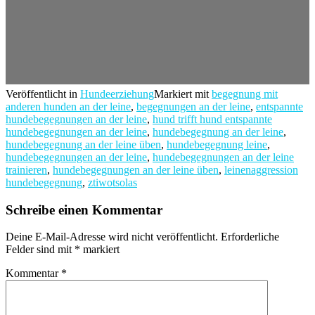
Veröffentlicht in
Hundeerziehung
Markiert mit
begegnung mit
anderen hunden an der leine
,
begegnungen an der leine
,
entspannte
hundebegegnungen an der leine
,
hund trifft hund entspannte
hundebegegnungen an der leine
,
hundebegegnung an der leine
,
hundebegegnung an der leine üben
,
hundebegegnung leine
,
hundebegegnungen an der leine
,
hundebegegnungen an der leine
trainieren
,
hundebegegnungen an der leine üben
,
leinenaggression
hundebegegnung
,
ztiwotsolas
Schreibe einen Kommentar
Deine E-Mail-Adresse wird nicht veröffentlicht.
Erforderliche
Felder sind mit
*
markiert
Kommentar
*