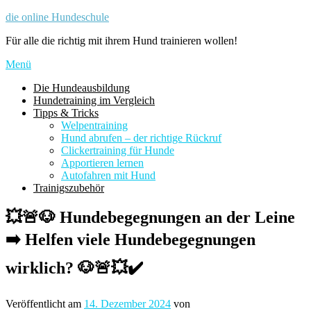
Zum
die online Hundeschule
Inhalt
Für alle die richtig mit ihrem Hund trainieren wollen!
springen
Menü
Die Hundeausbildung
Hundetraining im Vergleich
Tipps & Tricks
Welpentraining
Hund abrufen – der richtige Rückruf
Clickertraining für Hunde
Apportieren lernen
Autofahren mit Hund
Trainigszubehör
💥🚨🐶 Hundebegegnungen an der Leine
➡️ Helfen viele Hundebegegnungen
wirklich? 🐶🚨💥✔️
Veröffentlicht am
14. Dezember 2024
von