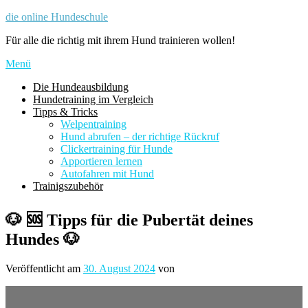
Zum
die online Hundeschule
Inhalt
Für alle die richtig mit ihrem Hund trainieren wollen!
springen
Menü
Die Hundeausbildung
Hundetraining im Vergleich
Tipps & Tricks
Welpentraining
Hund abrufen – der richtige Rückruf
Clickertraining für Hunde
Apportieren lernen
Autofahren mit Hund
Trainigszubehör
🐶 🆘 Tipps für die Pubertät deines
Hundes 🐶
Veröffentlicht am
30. August 2024
von